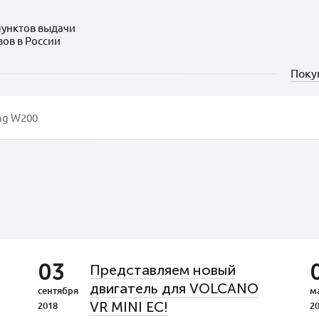
пунктов выдачи
зов в России
Поку
03
Представляем новый
двигатель для VOLCANO
сентября
м
VR MINI EC!
2018
2