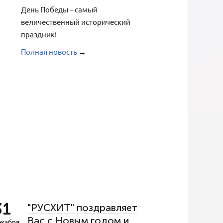
День Победы – самый
величественный исторический
праздник!
Полная новость
→
31
"РУСХИТ" поздравляет
Вас с Новым годом и
екабря