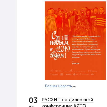
Полная новость
→
03
РУСХИТ на дилерской
конференции KZTO
мая