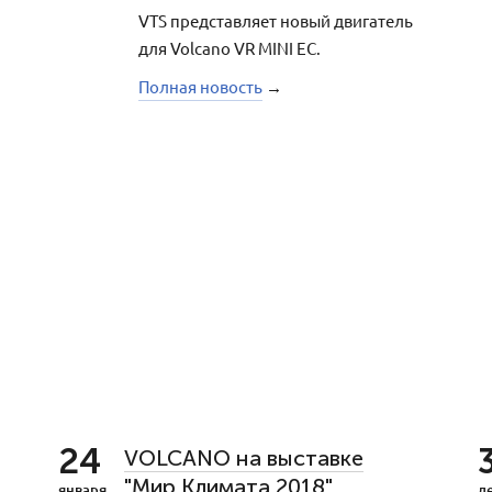
VTS представляет новый двигатель
для Volcano VR MINI EC.
Полная новость
→
24
VOLCANO на выставке
"Мир Климата 2018"
января
д