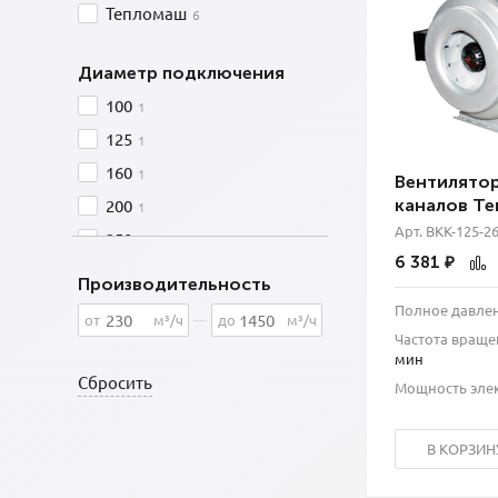
Тепломаш
6
Диаметр подключения
100
1
125
1
160
1
Вентилятор
200
каналов Те
1
Арт. ВКК-125-2
250
1
6 381
₽
315
1
Производительность
Полное давлен
от
м³/ч
до
м³/ч
Частота враще
мин
Мощность элек
В КОРЗИН