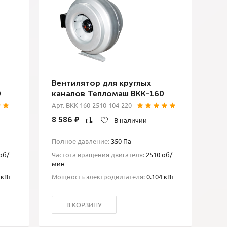
Вентилятор для круглых
0
каналов Тепломаш ВКК-160
Арт. ВКК-160-2510-104-220
8 586
₽
В наличии
Полное давление:
350 Па
об/
Частота вращения двигателя:
2510 об/
мин
 кВт
Мощность электродвигателя:
0.104 кВт
В КОРЗИНУ