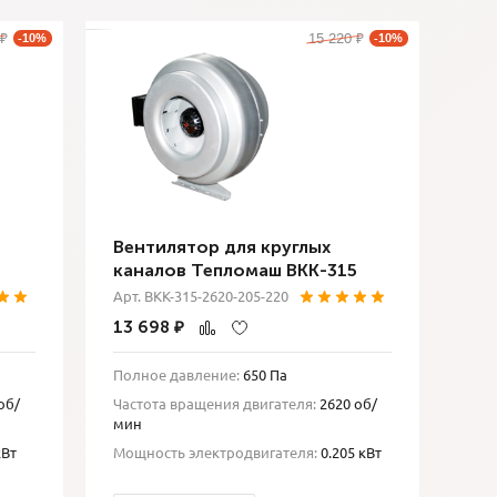
15 220
₽
-10%
₽
-10%
Вентилятор для круглых
0
каналов Тепломаш ВКК-315
Арт. ВКК-315-2620-205-220
13 698
₽
Полное давление:
650 Па
об/
Частота вращения двигателя:
2620 об/
мин
кВт
Мощность электродвигателя:
0.205 кВт