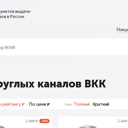
пунктов выдачи
зов в России
Поку
руглых каналов ВКК
 рейтингу
По цене
Полный
Краткий
Вид:
7 090
7 945
₽
-10%