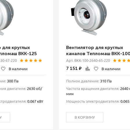
 для круглых
Вентилятор для круглых
пломаш ВКК-125
каналов Тепломаш ВКК-10
630-67-220
Арт. ВКК-100-2640-65-220
7 151
₽
В наличии
В наличии
ие:
300 Па
Полное давление:
310 Па
ния двигателя:
2630 об/
Частота вращения двигателя:
2640 
мин
тродвигателя:
0.067 кВт
Мощность электродвигателя:
0.065
У
В КОРЗИНУ