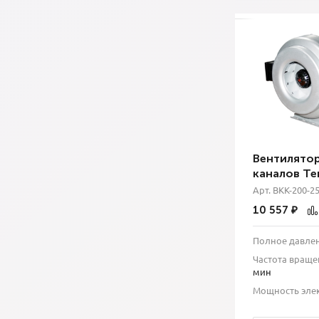
Вентилятор
каналов Те
Арт. ВКК-200-2
10 557
₽
Полное давлен
Частота враще
мин
Мощность элек