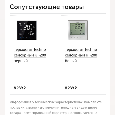
Сопутствующие товары
Э
н
н
Термостат Techno
Термостат Techno
сенсорный КТ-200
сенсорный КТ-200
черный
белый
8 239
8 239
₽
₽
Информация о технических характеристиках, комплекте
поставки, стране изготовления, внешнем виде и цвете
товара носит справочный характер и основывается на