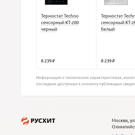
Термостат Techno
Термостат Tech
сенсорный КТ-200
сенсорный КТ-2
черный
белый
8 239
8 239
₽
₽
Информация о технических характеристиках, компле
последних доступных к моменту публикации сведе
Москва, ул
Олимпийска