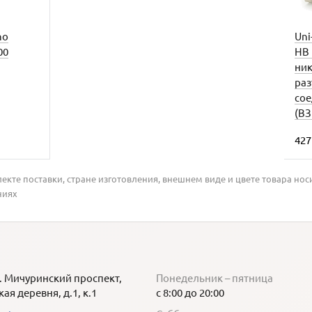
no
Uni
00
HВ 
ни
ра
со
(ВЗ
42
кте поставки, стране изготовления, внешнем виде и цвете товара нос
ниях
. Мичуринский проспект,
Понедельник – пятница
я деревня, д.1, к.1
с 8:00 до 20:00