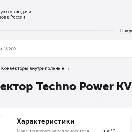
пунктов выдачи
зов в России
Поку
Конвекторы внутрипольные
→
ектор Techno Power KV
Характеристики
Макс. температура теплоносителя
130 °C