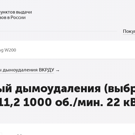
пунктов выдачи
зов в России
Поку
ы дымоудаления ВКРДУ
→
й дымоудаления (выбр
,2 1000 об./мин. 22 кВт